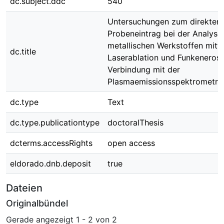
dc.subject.ddc
540
Untersuchungen zum direkten
Probeneintrag bei der Analyse
metallischen Werkstoffen mitte
dc.title
Laserablation und Funkenerosi
Verbindung mit der
Plasmaemissionsspektrometri
dc.type
Text
dc.type.publicationtype
doctoralThesis
dcterms.accessRights
open access
eldorado.dnb.deposit
true
Dateien
Originalbündel
Gerade angezeigt
1 - 2 von 2