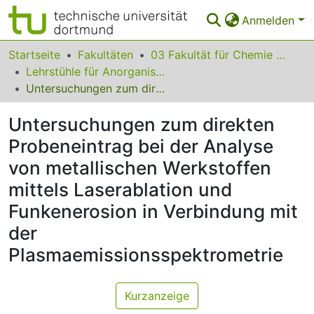
Anmelden
Bereiche & Sammlungen
Startseite
Fakultäten
03 Fakultät für Chemie und Chemische Biologie
Lehrstühle für Anorganische Chemie
Das gesamte Repositorium
Untersuchungen zum direkten Probeneintrag bei der Analyse von metallischen Werkstoffen mittels Laserablation und Funkenerosion in Verbindung mit der Plasmaemissionsspektrometrie
Statistiken
Untersuchungen zum direkten
FAQ
Probeneintrag bei der Analyse
von metallischen Werkstoffen
Leitlinien
mittels Laserablation und
Zurück zur Startseite
Funkenerosion in Verbindung mit
der
Plasmaemissionsspektrometrie
Kurzanzeige