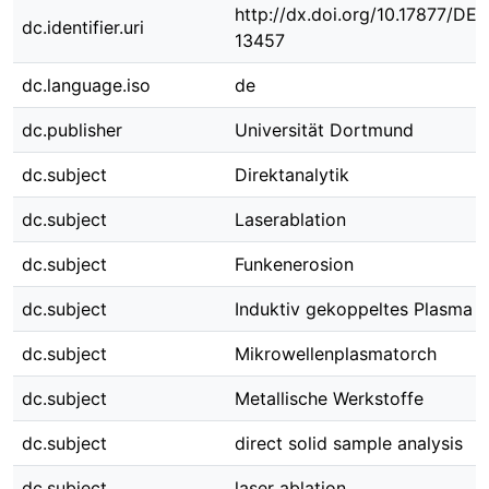
http://dx.doi.org/10.17877/DE
dc.identifier.uri
13457
dc.language.iso
de
dc.publisher
Universität Dortmund
dc.subject
Direktanalytik
dc.subject
Laserablation
dc.subject
Funkenerosion
dc.subject
Induktiv gekoppeltes Plasma
dc.subject
Mikrowellenplasmatorch
dc.subject
Metallische Werkstoffe
dc.subject
direct solid sample analysis
dc.subject
laser ablation