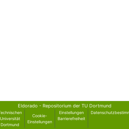
Eldorado - Repositorium der TU Dortmund
Technischen
Einstellungen
Datenschutzbestim
Cookie-
Universität
Barrierefreiheit
Einstellungen
Dortmund