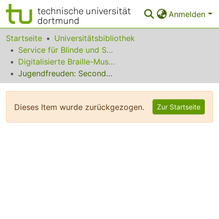
Anmelden
Bereiche & Sammlungen
Startseite
Universitätsbibliothek
Service für Blinde und Sehbehinderte
Das gesamte Repositorium
Digitalisierte Braille-Musik-Matrizen des VzfB
Jugendfreuden: Secondopartie
Statistiken
FAQ
Dieses Item wurde zurückgezogen.
Zur Startseite
Leitlinien
Zurück zur Startseite