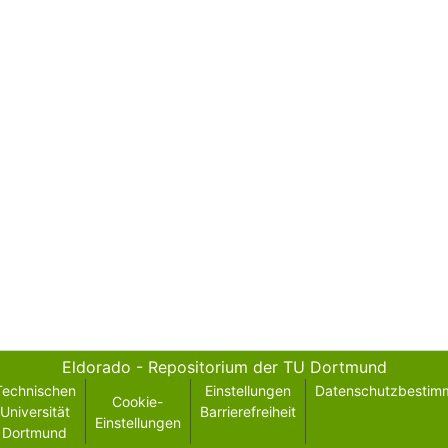
Eldorado - Repositorium der TU Dortmund
Technischen
Einstellungen
Datenschutzbestim
Cookie-
Universität
Barrierefreiheit
Einstellungen
Dortmund