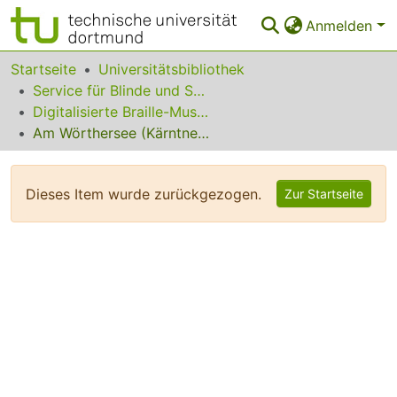
Anmelden
Bereiche & Sammlungen
Startseite
Universitätsbibliothek
Service für Blinde und Sehbehinderte
Das gesamte Repositorium
Digitalisierte Braille-Musik-Matrizen des VzfB
Am Wörthersee (Kärntner Walzer)
Statistiken
FAQ
Dieses Item wurde zurückgezogen.
Zur Startseite
Leitlinien
Zurück zur Startseite