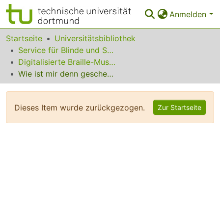
Anmelden
Bereiche & Sammlungen
Startseite
Universitätsbibliothek
Service für Blinde und Sehbehinderte
Das gesamte Repositorium
Digitalisierte Braille-Musik-Matrizen des VzfB
Wie ist mir denn geschehen?
Statistiken
FAQ
Dieses Item wurde zurückgezogen.
Zur Startseite
Leitlinien
Zurück zur Startseite