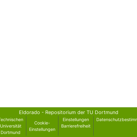
Eldorado - Repositorium der TU Dortmund
Technischen
Einstellungen
Datenschutzbestim
Cookie-
Universität
Barrierefreiheit
Einstellungen
Dortmund