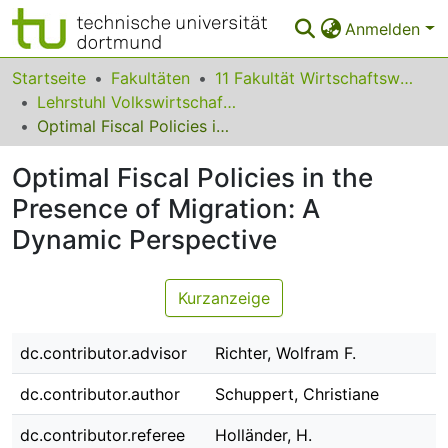
Anmelden
Bereiche & Sammlungen
Startseite
Fakultäten
11 Fakultät Wirtschaftswissenschaften
Lehrstuhl Volkswirtschaftslehre (Öffentliche Finanzen)
Das gesamte Repositorium
Optimal Fiscal Policies in the Presence of Migration: A Dynamic Perspective
Statistiken
Optimal Fiscal Policies in the
FAQ
Presence of Migration: A
Dynamic Perspective
Leitlinien
Zurück zur Startseite
Kurzanzeige
dc.contributor.advisor
Richter, Wolfram F.
dc.contributor.author
Schuppert, Christiane
dc.contributor.referee
Holländer, H.