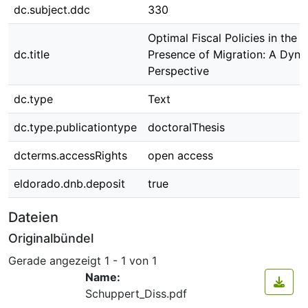
dc.subject.ddc
330
Optimal Fiscal Policies in the
dc.title
Presence of Migration: A Dyn
Perspective
dc.type
Text
dc.type.publicationtype
doctoralThesis
dcterms.accessRights
open access
eldorado.dnb.deposit
true
Dateien
Originalbündel
Gerade angezeigt
1 - 1 von 1
Name:
Schuppert_Diss.pdf