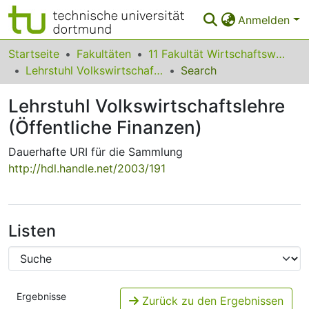
Anmelden
Bereiche & Sammlungen
Startseite
Fakultäten
11 Fakultät Wirtschaftswissenschaften
Lehrstuhl Volkswirtschaftslehre (Öffentliche Finanzen)
Search
Das gesamte Repositorium
Lehrstuhl Volkswirtschaftslehre
Statistiken
(Öffentliche Finanzen)
FAQ
Dauerhafte URI für die Sammlung
Leitlinien
http://hdl.handle.net/2003/191
Zurück zur Startseite
Listen
Ergebnisse
Zurück zu den Ergebnissen