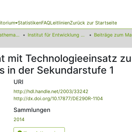
itorium
Statistiken
FAQ
Leitlinien
Zurück zur Startseite
01 Fakultät für Mathematik
Institut für Entwicklung und Erforschung des Mathematikunterrichts
t mit Technologieeinsatz zu
s in der Sekundarstufe 1
URI
http://hdl.handle.net/2003/33242
http://dx.doi.org/10.17877/DE290R-1104
Sammlungen
2014