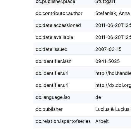
cc.publisher.place
Stuttgart
dc.contributor.author
Stefaniak, Anna
dc.date.accessioned
2011-06-20T12:
dc.date.available
2011-06-20T12:
dc.date.issued
2007-03-15
dc.identifier.issn
0941-5025
dc.identifier.uri
http://hdl.hand
dc.identifier.uri
http://dx.doi.o
dc.language.iso
de
dc.publisher
Lucius & Lucius
dc.relation.ispartofseries
Arbeit