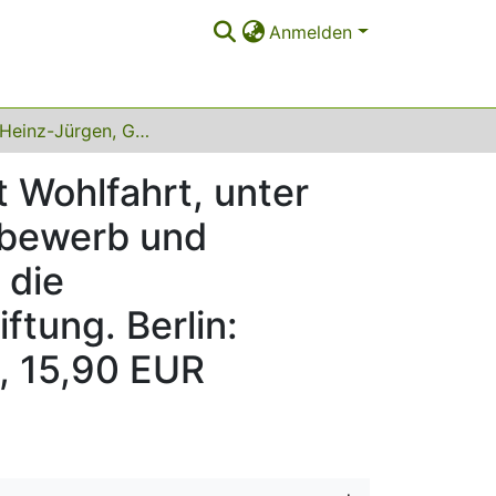
Anmelden
Dahme, Heinz-Jürgen, Gertrud Kühnlein, Norbert Wohlfahrt, unter Mitarbeit von Monika Burmester: Zwischen Wettbewerb und Subsidiarität - Wohlfahrtsverbände unterwegs in die Sozialwirtschaft,(hrsgg.) 2005, Hans-Böckler-Stiftung. Berlin: edition sigma, 269 Seiten, ISBN 3-89404-992-8, 15,90 EUR
 Wohlfahrt, unter
tbewerb und
 die
ftung. Berlin:
, 15,90 EUR