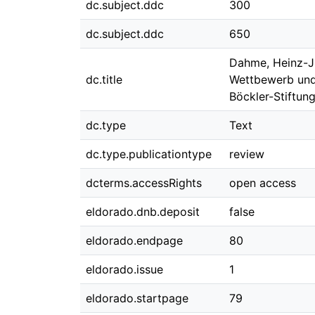
dc.subject.ddc
300
dc.subject.ddc
650
Dahme, Heinz-Jü
dc.title
Wettbewerb und 
Böckler-Stiftun
dc.type
Text
dc.type.publicationtype
review
dcterms.accessRights
open access
eldorado.dnb.deposit
false
eldorado.endpage
80
eldorado.issue
1
eldorado.startpage
79