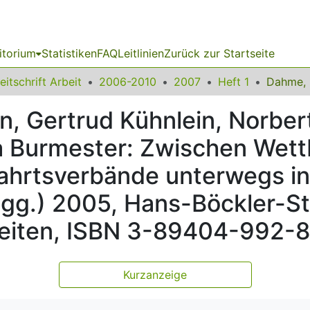
itorium
Statistiken
FAQ
Leitlinien
Zurück zur Startseite
eitschrift Arbeit
2006-2010
2007
Heft 1
, Gertrud Kühnlein, Norbert
ka Burmester: Zwischen Wet
fahrtsverbände unterwegs in
sgg.) 2005, Hans-Böckler-Sti
Seiten, ISBN 3-89404-992-8
Kurzanzeige