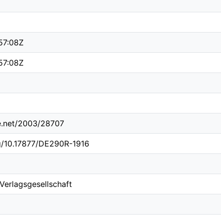
57:08Z
57:08Z
le.net/2003/28707
rg/10.17877/DE290R-1916
 Verlagsgesellschaft