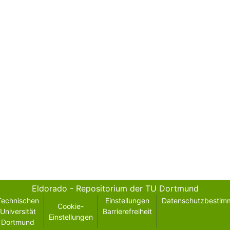
Eldorado - Repositorium der TU Dortmund
Technischen
Einstellungen
Datenschutzbestim
Cookie-
Universität
Barrierefreiheit
Einstellungen
Dortmund