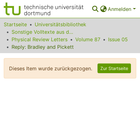
Anmelden
Bereiche & Sammlungen
Startseite
Universitätsbibliothek
Sonstige Volltexte aus dem Bibliotheksangebot
Das gesamte Repositorium
Physical Review Letters
Volume 87
Issue 05
Reply: Bradley and Pickett
Statistiken
FAQ
Dieses Item wurde zurückgezogen.
Zur Startseite
Leitlinien
Zurück zur Startseite