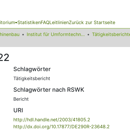
itorium
Statistiken
FAQ
Leitlinien
Zurück zur Startseite
chinenbau
Institut für Umformtechnik und Leichtbau
22
Schlagwörter
Tätigkeitsbericht
Schlagwörter nach RSWK
Bericht
URI
http://hdl.handle.net/2003/41805.2
http://dx.doi.org/10.17877/DE290R-23648.2