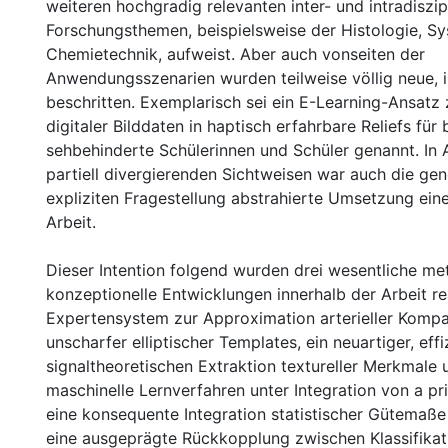
weiteren hochgradig relevanten inter- und intradiszip
Forschungsthemen, beispielsweise der Histologie, S
Chemietechnik, aufweist. Aber auch vonseiten der
Anwendungsszenarien wurden teilweise völlig neue, 
beschritten. Exemplarisch sei ein E-Learning-Ansatz
digitaler Bilddaten in haptisch erfahrbare Reliefs für 
sehbehinderte Schülerinnen und Schüler genannt. In 
partiell divergierenden Sichtweisen war auch die gene
expliziten Fragestellung abstrahierte Umsetzung ein
Arbeit.
Dieser Intention folgend wurden drei wesentliche m
konzeptionelle Entwicklungen innerhalb der Arbeit real
Expertensystem zur Approximation arterieller Kompa
unscharfer elliptischer Templates, ein neuartiger, eff
signaltheoretischen Extraktion textureller Merkmale 
maschinelle Lernverfahren unter Integration von a pr
eine konsequente Integration statistischer Gütemaß
eine ausgeprägte Rückkopplung zwischen Klassifikat