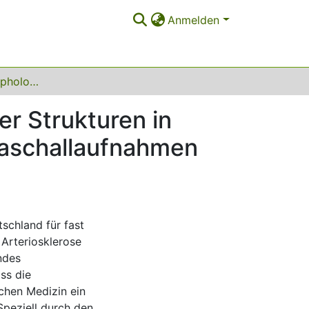
Anmelden
Klassifikation morphologischer und pathologischer Strukturen in koronaren Gefäßen auf Basis intravaskulärer Ultraschallaufnahmen zur klinischen Anwendung in einem IVB-System
er Strukturen in
traschallaufnahmen
schland für fast
 Arteriosklerose
ndes
ass die
ichen Medizin ein
Speziell durch den