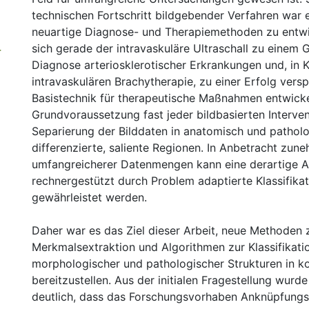
technischen Fortschritt bildgebender Verfahren war 
neuartige Diagnose- und Therapiemethoden zu entwi
4
sich gerade der intravaskuläre Ultraschall zu einem 
Diagnose arteriosklerotischer Erkrankungen und, in 
intravaskulären Brachytherapie, zu einer Erfolg ver
Basistechnik für therapeutische Maßnahmen entwicke
Grundvoraussetzung fast jeder bildbasierten Intervent
Separierung der Bilddaten in anatomisch und pathol
differenzierte, saliente Regionen. In Anbetracht zun
umfangreicherer Datenmengen kann eine derartige A
rechnergestützt durch Problem adaptierte Klassifika
gewährleistet werden.
Daher war es das Ziel dieser Arbeit, neue Methoden 
Merkmalsextraktion und Algorithmen zur Klassifikati
morphologischer und pathologischer Strukturen in 
bereitzustellen. Aus der initialen Fragestellung wur
deutlich, dass das Forschungsvorhaben Anknüpfung