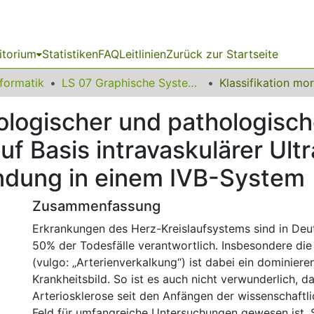
itorium
Statistiken
FAQ
Leitlinien
Zurück zur Startseite
nformatik
LS 07 Graphische Systeme
ologischer und pathologisch
uf Basis intravaskulärer Ul
ndung in einem IVB-System
Zusammenfassung
Erkrankungen des Herz-Kreislaufsystems sind in Deut
50% der Todesfälle verantwortlich. Insbesondere die
(vulgo: „Arterienverkalkung“) ist dabei ein dominiere
Krankheitsbild. So ist es auch nicht verwunderlich, d
Arteriosklerose seit den Anfängen der wissenschaftl
Feld für umfangreiche Untersuchungen gewesen ist. 