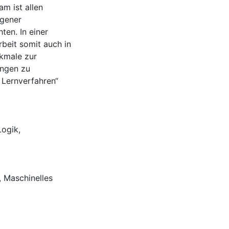
m ist allen
ogener
ten. In einer
beit somit auch in
rkmale zur
ungen zu
 Lernverfahren“
Logik
,
,
Maschinelles