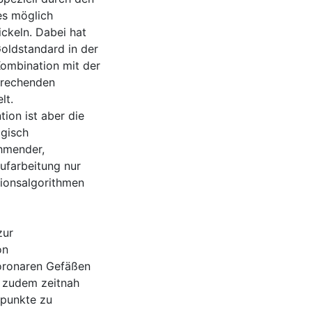
es möglich
ckeln. Dabei hat
Goldstandard in der
Kombination mit der
sprechenden
lt.
ion ist aber die
ogisch
ehmender,
ufarbeitung nur
tionsalgorithmen
zur
on
koronaren Gefäßen
de zudem zeitnah
spunkte zu