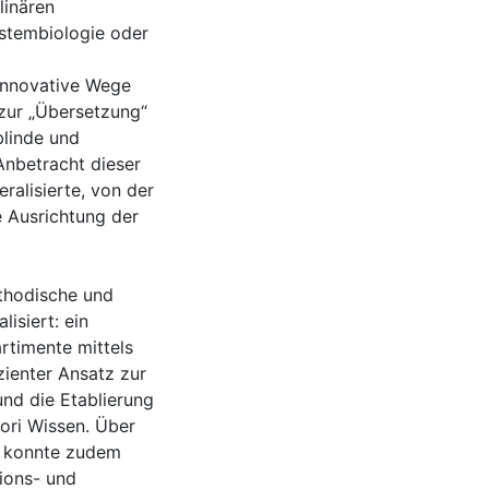
linären
ystembiologie oder
innovative Wege
 zur „Übersetzung“
blinde und
Anbetracht dieser
ralisierte, von der
e Ausrichtung der
ethodische und
isiert: ein
rtimente mittels
izienter Ansatz zur
und die Etablierung
iori Wissen. Über
e konnte zudem
ions- und