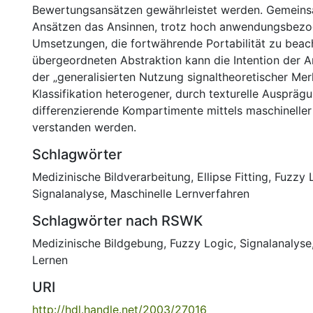
Bewertungsansätzen gewährleistet werden. Gemeinsa
Ansätzen das Ansinnen, trotz hoch anwendungsbez
Umsetzungen, die fortwährende Portabilität zu beach
übergeordneten Abstraktion kann die Intention der Ar
der „generalisierten Nutzung signaltheoretischer Me
Klassifikation heterogener, durch texturelle Auspräg
differenzierende Kompartimente mittels maschineller
verstanden werden.
Schlagwörter
Medizinische Bildverarbeitung
,
Ellipse Fitting
,
Fuzzy 
Signalanalyse
,
Maschinelle Lernverfahren
Schlagwörter nach RSWK
Medizinische Bildgebung
,
Fuzzy Logic
,
Signalanalyse
Lernen
URI
http://hdl.handle.net/2003/27016