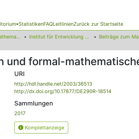
itorium
Statistiken
FAQ
Leitlinien
Zurück zur Startseite
01 Fakultät für Mathematik
Institut für Entwicklung und Erforschung des Mathematikunterrichts
n und formal-mathematische
URI
http://hdl.handle.net/2003/36513
http://dx.doi.org/10.17877/DE290R-18514
Sammlungen
2017
Komplettanzeige