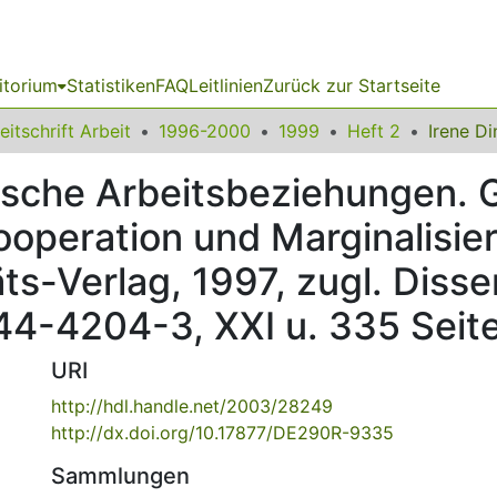
itorium
Statistiken
FAQ
Leitlinien
Zurück zur Startseite
eitschrift Arbeit
1996-2000
1999
Heft 2
itische Arbeitsbeziehungen.
Kooperation und Marginalisi
ts-Verlag, 1997, zugl. Disser
244-4204-3, XXI u. 335 Seit
URI
http://hdl.handle.net/2003/28249
http://dx.doi.org/10.17877/DE290R-9335
Sammlungen