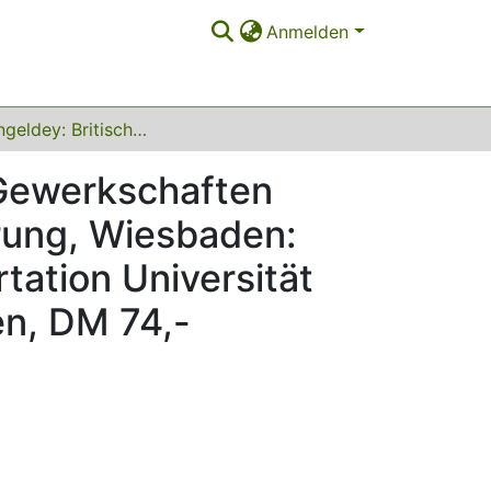
Anmelden
Irene Dingeldey: Britische Arbeitsbeziehungen. Gewerkschaften zwischen Konflikt, Kooperation und Marginalisierung, Wiesbaden: Deutscher Universitäts-Verlag, 1997, zugl. Dissertation Universität Bielefeld, ISBN 3-8244-4204-3, XXI u. 335 Seiten, DM 74,-
 Gewerkschaften
erung, Wiesbaden:
tation Universität
en, DM 74,-