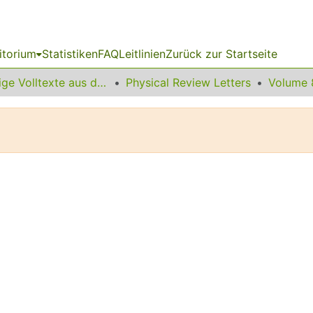
itorium
Statistiken
FAQ
Leitlinien
Zurück zur Startseite
Sonstige Volltexte aus dem Bibliotheksangebot
Physical Review Letters
Volume 