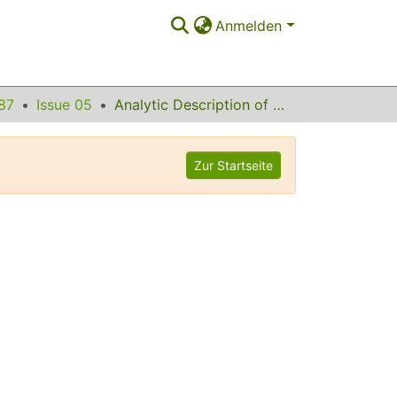
Anmelden
87
Issue 05
Analytic Description of Critical Point Nuclei in a Spherical-Axially Deformed Shape Phase Transition
Zur Startseite