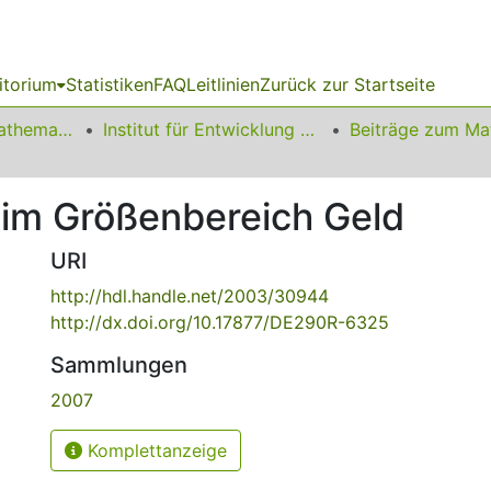
itorium
Statistiken
FAQ
Leitlinien
Zurück zur Startseite
01 Fakultät für Mathematik
Institut für Entwicklung und Erforschung des Mathematikunterrichts
 im Größenbereich Geld
URI
http://hdl.handle.net/2003/30944
http://dx.doi.org/10.17877/DE290R-6325
Sammlungen
2007
Komplettanzeige