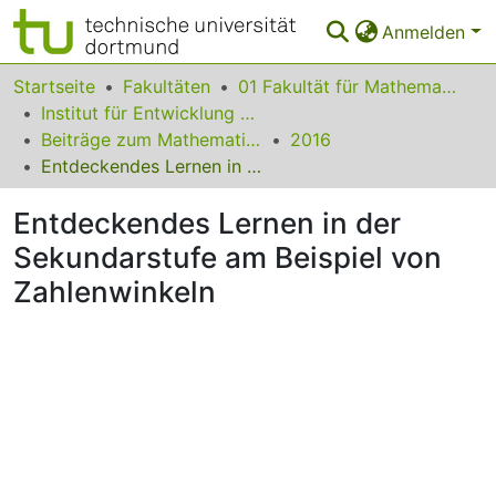
Anmelden
Bereiche & Sammlungen
Startseite
Fakultäten
01 Fakultät für Mathematik
Institut für Entwicklung und Erforschung des Mathematikunterrichts
Das gesamte Repositorium
Beiträge zum Mathematikunterricht
2016
Entdeckendes Lernen in der Sekundarstufe am Beispiel von Zahlenwinkeln
Statistiken
Entdeckendes Lernen in der
FAQ
Sekundarstufe am Beispiel von
Leitlinien
Zahlenwinkeln
Zurück zur Startseite