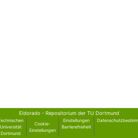
Eldorado - Repositorium der TU Dortmund
Technischen
Einstellungen
Datenschutzbestim
Cookie-
Universität
Barrierefreiheit
Einstellungen
Dortmund