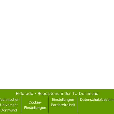
Eldorado - Repositorium der TU Dortmund
Technischen
Einstellungen
Datenschutzbestim
Cookie-
Universität
Barrierefreiheit
Einstellungen
Dortmund