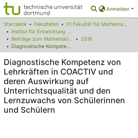
Anmelden
Bereiche & Sammlungen
Startseite
Fakultäten
01 Fakultät für Mathematik
Institut für Entwicklung und Erforschung des Mathematikunterrichts
Das gesamte Repositorium
Beiträge zum Mathematikunterricht
2018
Diagnostische Kompetenz von Lehrkräften in COACTIV und deren Auswirkung auf Unterrichtsqualität und den Lernzuwachs von Schülerinnen und Schülern
Statistiken
Diagnostische Kompetenz von
FAQ
Lehrkräften in COACTIV und
Leitlinien
deren Auswirkung auf
Zurück zur Startseite
Unterrichtsqualität und den
Lernzuwachs von Schülerinnen
und Schülern