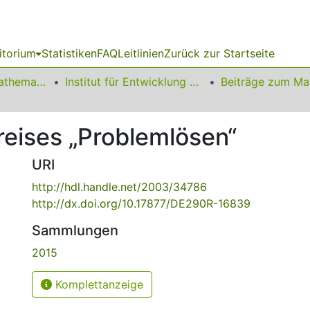
itorium
Statistiken
FAQ
Leitlinien
Zurück zur Startseite
01 Fakultät für Mathematik
Institut für Entwicklung und Erforschung des Mathematikunterrichts
reises „Problemlösen“
URI
http://hdl.handle.net/2003/34786
http://dx.doi.org/10.17877/DE290R-16839
Sammlungen
2015
Komplettanzeige