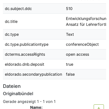
dc.subject.ddc
510
Entwicklungsforschung 
dc.title
Ansatz für Lehrerfortb
dc.type
Text
dc.type.publicationtype
conferenceObject
dcterms.accessRights
open access
eldorado.dnb.deposit
true
eldorado.secondarypublication
false
Dateien
Originalbündel
Gerade angezeigt
1 - 1 von 1
Name: