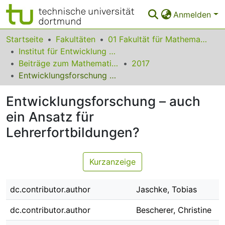
Anmelden
Bereiche & Sammlungen
Startseite
Fakultäten
01 Fakultät für Mathematik
Institut für Entwicklung und Erforschung des Mathematikunterrichts
Das gesamte Repositorium
Beiträge zum Mathematikunterricht
2017
Entwicklungsforschung – auch ein Ansatz für Lehrerfortbildungen?
Statistiken
Entwicklungsforschung – auch
FAQ
ein Ansatz für
Leitlinien
Lehrerfortbildungen?
Zurück zur Startseite
Kurzanzeige
dc.contributor.author
Jaschke, Tobias
dc.contributor.author
Bescherer, Christine