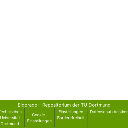
Eldorado - Repositorium der TU Dortmund
Technischen
Einstellungen
Datenschutzbestim
Cookie-
Universität
Barrierefreiheit
Einstellungen
Dortmund