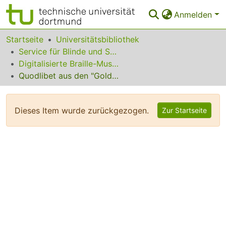
Anmelden
Bereiche & Sammlungen
Startseite
Universitätsbibliothek
Service für Blinde und Sehbehinderte
Das gesamte Repositorium
Digitalisierte Braille-Musik-Matrizen des VzfB
Quodlibet aus den "Goldberg-Variationen"
Statistiken
FAQ
Dieses Item wurde zurückgezogen.
Zur Startseite
Leitlinien
Zurück zur Startseite