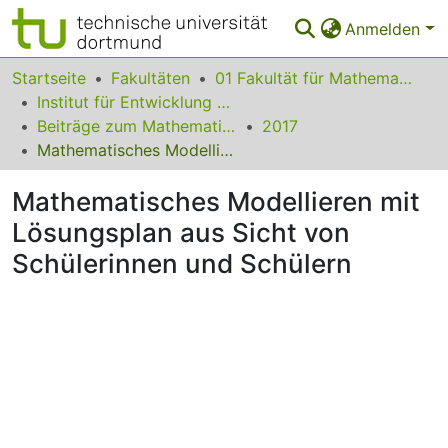
Anmelden
Bereiche & Sammlungen
Startseite
Fakultäten
01 Fakultät für Mathematik
Institut für Entwicklung und Erforschung des Mathematikunterrichts
Das gesamte Repositorium
Beiträge zum Mathematikunterricht
2017
Mathematisches Modellieren mit Lösungsplan aus Sicht von Schülerinnen und Schülern
Statistiken
Mathematisches Modellieren mit
FAQ
Lösungsplan aus Sicht von
Leitlinien
Schülerinnen und Schülern
Zurück zur Startseite