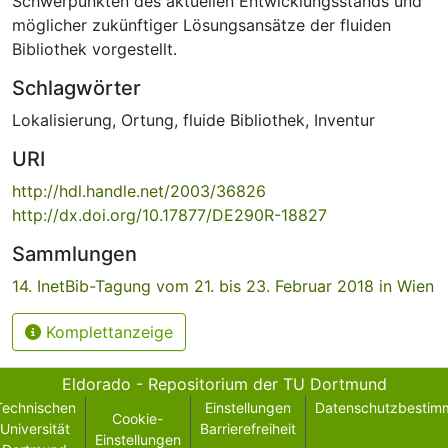
Schwerpunkten des aktuellen Entwicklungsstands und
möglicher zukünftiger Lösungsansätze der fluiden
Bibliothek vorgestellt.
Schlagwörter
Lokalisierung
,
Ortung
,
fluide Bibliothek
,
Inventur
URI
http://hdl.handle.net/2003/36826
http://dx.doi.org/10.17877/DE290R-18827
Sammlungen
14. InetBib-Tagung vom 21. bis 23. Februar 2018 in Wien
Komplettanzeige
Eldorado - Repositorium der TU Dortmund
Technischen
Einstellungen
Datenschutzbestim
Cookie-
Universität
Barrierefreiheit
Einstellungen