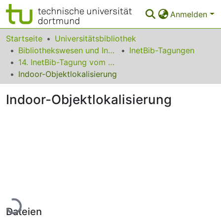
Anmelden
Bereiche & Sammlungen
Startseite
Universitätsbibliothek
Bibliothekswesen und Information
InetBib-Tagungen
Das gesamte Repositorium
14. InetBib-Tagung vom 21. bis 23. Februar 2018 in Wien
Indoor-Objektlokalisierung
Statistiken
Indoor-Objektlokalisierung
FAQ
Leitlinien
Zurück zur Startseite
Lade...
Dateien