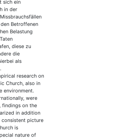
 sich ein
h in der
 Missbrauchsfällen
i den Betroffenen
chen Belastung
 Taten
fen, diese zu
ndere die
ierbei als
.
pirical research on
ic Church, also in
te environment.
nationally, were
, findings on the
rized in addition
 consistent picture
hurch is
special nature of