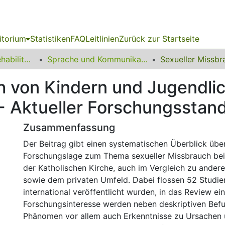
itorium
Statistiken
FAQ
Leitlinien
Zurück zur Startseite
13 Fakultät für Rehabilitationswissenschaften
Sprache und Kommunikation
h von Kindern und Jugendlic
 - Aktueller Forschungsstan
Zusammenfassung
Der Beitrag gibt einen systematischen Überblick übe
Forschungslage zum Thema sexueller Missbrauch bei 
der Katholischen Kirche, auch im Vergleich zu andere
sowie dem privaten Umfeld. Dabei flossen 52 Studie
international veröffentlicht wurden, in das Review ein
Forschungsinteresse werden neben deskriptiven Be
Phänomen vor allem auch Erkenntnisse zu Ursachen 