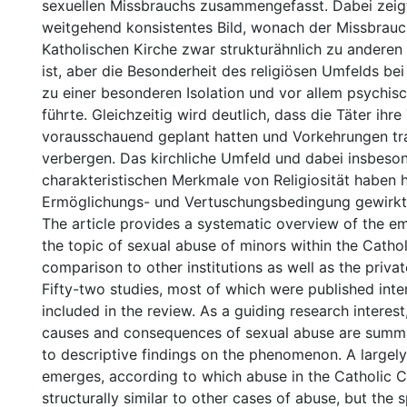
sexuellen Missbrauchs zusammengefasst. Dabei zeigt
weitgehend konsistentes Bild, wonach der Missbrauc
Katholischen Kirche zwar strukturähnlich zu anderen
ist, aber die Besonderheit des religiösen Umfelds be
zu einer besonderen Isolation und vor allem psychis
führte. Gleichzeitig wird deutlich, dass die Täter ihre
vorausschauend geplant hatten und Vorkehrungen tra
verbergen. Das kirchliche Umfeld und dabei insbeso
charakteristischen Merkmale von Religiosität haben h
Ermöglichungs- und Vertuschungsbedingung gewirkt
The article provides a systematic overview of the em
the topic of sexual abuse of minors within the Cathol
comparison to other institutions as well as the priva
Fifty-two studies, most of which were published inter
included in the review. As a guiding research interest
causes and consequences of sexual abuse are summa
to descriptive findings on the phenomenon. A largely
emerges, according to which abuse in the Catholic C
structurally similar to other cases of abuse, but the 