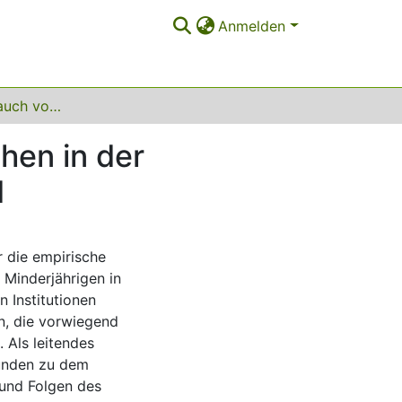
Anmelden
Sexueller Missbrauch von Kindern und Jugendlichen in der Katholischen Kirche - Aktueller Forschungsstand
hen in der
d
r die empirische
Minderjährigen in
n Institutionen
n, die vorwiegend
. Als leitendes
funden zu dem
und Folgen des