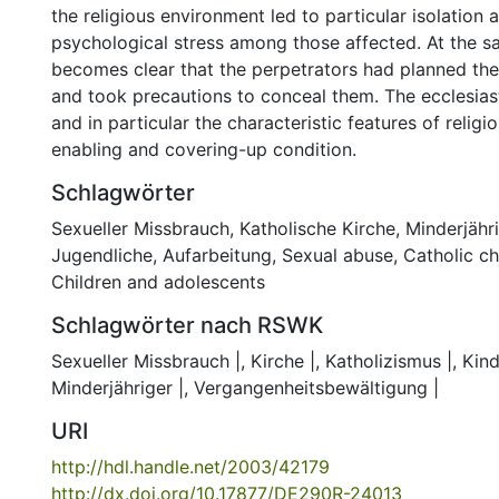
the religious environment led to particular isolation a
psychological stress among those affected. At the sa
becomes clear that the perpetrators had planned the
and took precautions to conceal them. The ecclesias
and in particular the characteristic features of religio
enabling and covering-up condition.
Schlagwörter
Sexueller Missbrauch
,
Katholische Kirche
,
Minderjähr
Jugendliche
,
Aufarbeitung
,
Sexual abuse
,
Catholic c
Children and adolescents
Schlagwörter nach RSWK
Sexueller Missbrauch |
,
Kirche |
,
Katholizismus |
,
Kin
Minderjähriger |
,
Vergangenheitsbewältigung |
URI
http://hdl.handle.net/2003/42179
http://dx.doi.org/10.17877/DE290R-24013