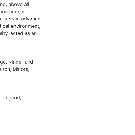
nd, above all,
me time, it
ir acts in advance
tical environment,
sity, acted as an
ige
,
Kinder und
hurch
,
Minors
,
d
,
Jugend
,