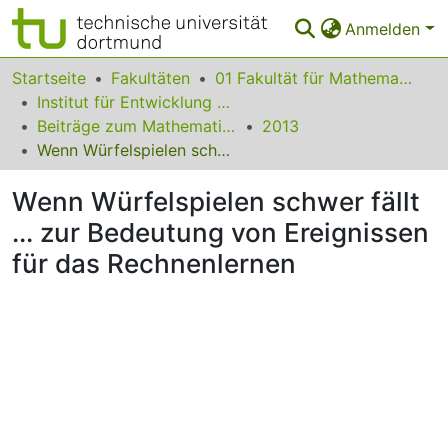
Anmelden
Bereiche & Sammlungen
Startseite
Fakultäten
01 Fakultät für Mathematik
Institut für Entwicklung und Erforschung des Mathematikunterrichts
Das gesamte Repositorium
Beiträge zum Mathematikunterricht
2013
Wenn Würfelspielen schwer fällt ... zur Bedeutung von Ereignissen für das Rechnenlernen
Statistiken
Wenn Würfelspielen schwer fällt
FAQ
... zur Bedeutung von Ereignissen
Leitlinien
für das Rechnenlernen
Zurück zur Startseite