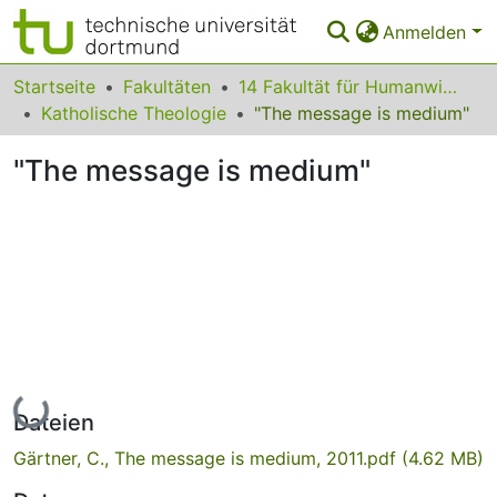
Anmelden
Bereiche & Sammlungen
Startseite
Fakultäten
14 Fakultät für Humanwissenschaften und Theologie
Katholische Theologie
"The message is medium"
Das gesamte Repositorium
"The message is medium"
Statistiken
FAQ
Leitlinien
Zurück zur Startseite
Lade...
Dateien
Gärtner, C., The message is medium, 2011.pdf
(4.62 MB)