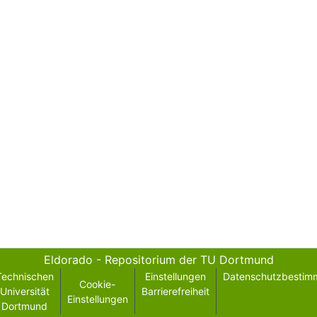
Eldorado - Repositorium der TU Dortmund
Technischen
Einstellungen
Datenschutzbestim
Cookie-
Universität
Barrierefreiheit
Einstellungen
Dortmund