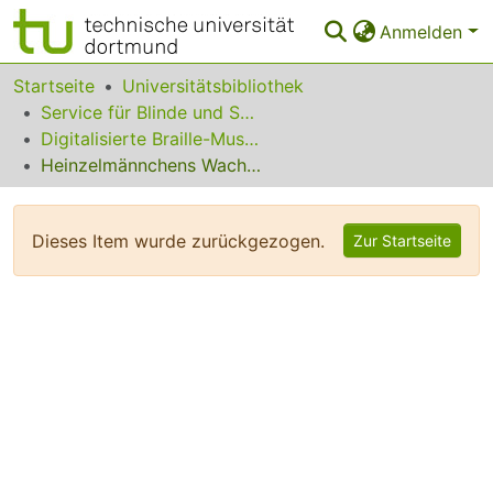
Anmelden
Bereiche & Sammlungen
Startseite
Universitätsbibliothek
Service für Blinde und Sehbehinderte
Das gesamte Repositorium
Digitalisierte Braille-Musik-Matrizen des VzfB
Heinzelmännchens Wachtparade op. 1
Statistiken
FAQ
Dieses Item wurde zurückgezogen.
Zur Startseite
Leitlinien
Zurück zur Startseite