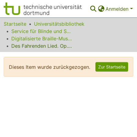
Anmelden
Bereiche & Sammlungen
Startseite
Universitätsbibliothek
Service für Blinde und Sehbehinderte
Das gesamte Repositorium
Digitalisierte Braille-Musik-Matrizen des VzfB
Des Fahrenden Lied. Op. 19 Nr.3
Statistiken
FAQ
Dieses Item wurde zurückgezogen.
Zur Startseite
Leitlinien
Zurück zur Startseite