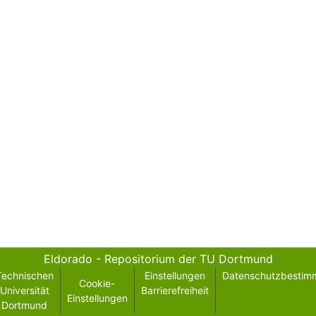
Eldorado - Repositorium der TU Dortmund
Technischen
Einstellungen
Datenschutzbestim
Cookie-
Universität
Barrierefreiheit
Einstellungen
Dortmund