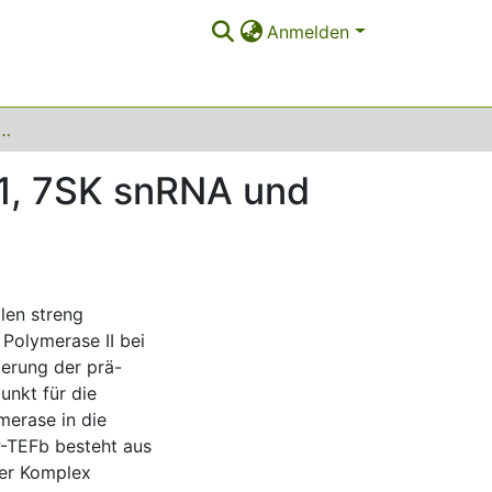
Anmelden
ulation von P-TEFb durch Hexim1, 7SK snRNA und Larp7
m1, 7SK snRNA und
len streng
A Polymerase II bei
ierung der prä-
unkt für die
merase in die
P-TEFb besteht aus
Der Komplex