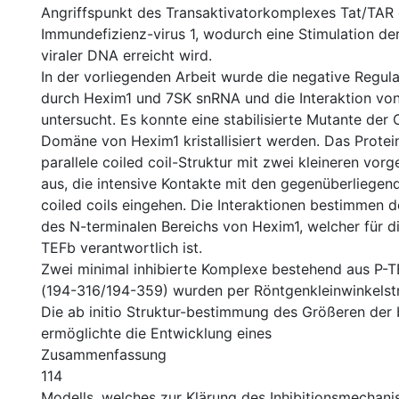
Angriffspunkt des Transaktivatorkomplexes Tat/TA
Immundefizienz-virus 1, wodurch eine Stimulation der
viraler DNA erreicht wird.
In der vorliegenden Arbeit wurde die negative Regul
durch Hexim1 und 7SK snRNA und die Interaktion vo
untersucht. Es konnte eine stabilisierte Mutante der
Domäne von Hexim1 kristallisiert werden. Das Protein
parallele coiled coil-Struktur mit zwei kleineren vor
aus, die intensive Kontakte mit den gegenüberliegen
coiled coils eingehen. Die Interaktionen bestimmen d
des N-terminalen Bereichs von Hexim1, welcher für di
TEFb verantwortlich ist.
Zwei minimal inhibierte Komplexe bestehend aus P-
(194-316/194-359) wurden per Röntgenkleinwinkelst
Die ab initio Struktur-bestimmung des Größeren der
ermöglichte die Entwicklung eines
Zusammenfassung
114
Modells, welches zur Klärung des Inhibitionsmechan