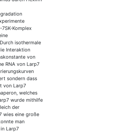
egradation
sexperimente
7-7SK-Komplex
eine
 Durch isothermale
ie Interaktion
nskonstante von
che RNA von Larp7
rierungskurven
iert sondern dass
ät von Larp7
Chaperon, welches
arp7 wurde mithilfe
leich der
7 wies eine große
 konnte man
in Larp7