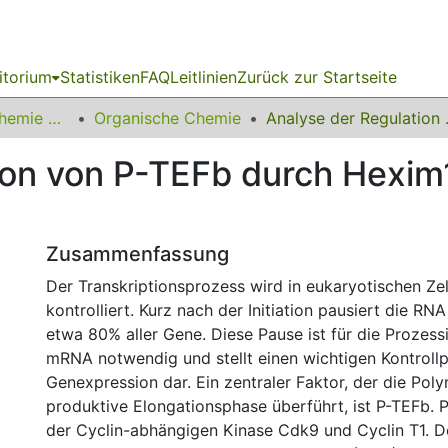
itorium
Statistiken
FAQ
Leitlinien
Zurück zur Startseite
03 Fakultät für Chemie und Chemische Biologie
Organische Chemie
Analyse der Reg
ion von P-TEFb durch Hexi
Zusammenfassung
Der Transkriptionsprozess wird in eukaryotischen Zel
kontrolliert. Kurz nach der Initiation pausiert die RN
etwa 80% aller Gene. Diese Pause ist für die Prozess
mRNA notwendig und stellt einen wichtigen Kontrollp
Genexpression dar. Ein zentraler Faktor, der die Poly
produktive Elongationsphase überführt, ist P-TEFb. 
der Cyclin-abhängigen Kinase Cdk9 und Cyclin T1. 