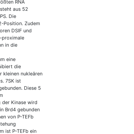
größten RNA
steht aus 52
PS. Die
2-Position. Zudem
toren DSIF und
r-proximale
n in die
um eine
biert die
r kleinen nukleären
. 7SK ist
 gebunden. Diese 5
em
 der Kinase wird
in Brd4 gebunden
onen von P-TEFb
stehung
m ist P-TEFb ein