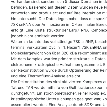
vorhanden sind, sondern sich 5 dieser Domänen in d
befinden. Basierend auf diesen Daten wurden neue P
entworfen und produziert und auf ihre Interaktion m
hin untersucht. Die Daten legen nahe, dass die spezi
7SK snRNA über Aminosäuren im C-terminalen Bereic
erfolgt. Eine Kristallstruktur der Larp7-RNA-Komplex
jedoch nicht ermittelt werden.
Weiterhin konnte das vollständige 7SK snRNP, beste
terminal verkürztem Cyclin T1, Hexim1, 7SK snRNA un
Molekulargewicht von über 320 kDa rekombinant as
Mit dem Komplex wurden primäre strukturelle Daten
elektronenmikroskopische Aufnahmen gesammelt. Ei
der Rekonstitution wurde durch Optimierung der Rei
und eine Thermofluor-Analyse erreicht.
Die Rekonstitution des viral aktivierten Komplexes au
Tat und TAR wurde mithilfe von Gelfiltrationsexperi
durchgeführt. Ein stöchiometrischer, reiner Komplex, 
kristallographische Untersuchungen geeignet war, k
assembliert werden. Eine Analyse durch SDS- und U