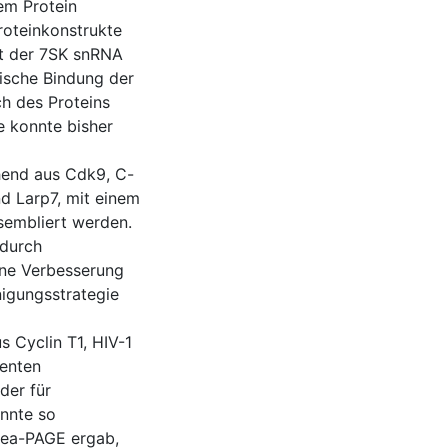
em Protein
roteinkonstrukte
it der 7SK snRNA
fische Bindung der
h des Proteins
e konnte bisher
hend aus Cdk9, C-
d Larp7, mit einem
sembliert werden.
 durch
ne Verbesserung
nigungsstrategie
s Cyclin T1, HIV-1
menten
der für
onnte so
rea-PAGE ergab,