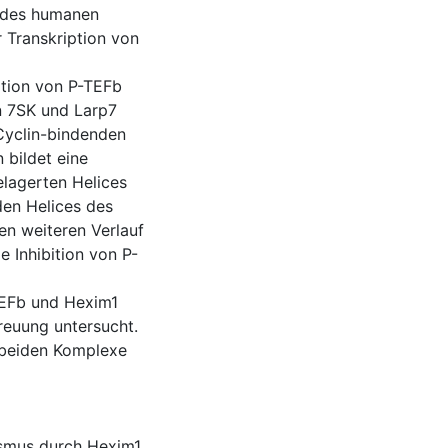
R des humanen
 Transkription von
ation von P-TEFb
n 7SK und Larp7
 Cyclin-bindenden
 bildet eine
gelagerten Helices
den Helices des
en weiteren Verlauf
e Inhibition von P-
TEFb und Hexim1
reuung untersucht.
 beiden Komplexe
ismus durch Hexim1