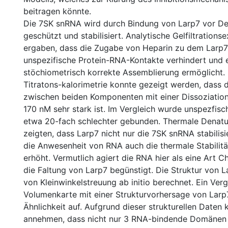
beitragen könnte.
Die 7SK snRNA wird durch Bindung von Larp7 vor D
geschützt und stabilisiert. Analytische Gelfiltration
ergaben, dass die Zugabe von Heparin zu dem Larp
unspezifische Protein-RNA-Kontakte verhindert und 
stöchiometrisch korrekte Assemblierung ermöglicht.
Titratons-kalorimetrie konnte gezeigt werden, dass d
zwischen beiden Komponenten mit einer Dissoziatio
170 nM sehr stark ist. Im Vergleich wurde unspezfis
etwa 20-fach schlechter gebunden. Thermale Denatu
zeigten, dass Larp7 nicht nur die 7SK snRNA stabilis
die Anwesenheit von RNA auch die thermale Stabilit
erhöht. Vermutlich agiert die RNA hier als eine Art 
die Faltung von Larp7 begünstigt. Die Struktur von L
von Kleinwinkelstreuung ab initio berechnet. Ein Verg
Volumenkarte mit einer Strukturvorhersage von Larp
Ähnlichkeit auf. Aufgrund dieser strukturellen Daten
annehmen, dass nicht nur 3 RNA-bindende Domänen 