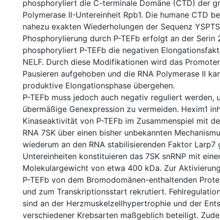
phosphoryliert die C-terminale Domäne (CTD) der 
Polymerase II-Untereinheit Rpb1. Die humane CTD be
nahezu exakten Wiederholungen der Sequenz YSPTS
Phosphorylierung durch P-TEFb erfolgt an der Serin 
phosphoryliert P-TEFb die negativen Elongationsfak
NELF. Durch diese Modifikationen wird das Promote
Pausieren aufgehoben und die RNA Polymerase II kan
produktive Elongationsphase übergehen.
P-TEFb muss jedoch auch negativ reguliert werden, 
übermäßige Genexpression zu vermeiden. Hexim1 inhi
Kinaseaktivität von P-TEFb im Zusammenspiel mit de
RNA 7SK über einen bisher unbekannten Mechanismus
wiederum an den RNA stabilisierenden Faktor Larp7
Untereinheiten konstituieren das 7SK snRNP mit ein
Molekulargewicht von etwa 400 kDa. Zur Aktivierung
P-TEFb von dem Bromodomänen-enthaltenden Prote
und zum Transkriptionsstart rekrutiert. Fehlregulati
sind an der Herzmuskelzellhypertrophie und der Ent
verschiedener Krebsarten maßgeblich beteiligt. Zude