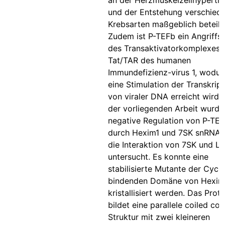
an der Herzmuskelzellhypertr
und der Entstehung verschied
Krebsarten maßgeblich beteilig
Zudem ist P-TEFb ein Angriffs
des Transaktivatorkomplexes
Tat/TAR des humanen
Immundefizienz-virus 1, wodur
eine Stimulation der Transkript
von viraler DNA erreicht wird. 
der vorliegenden Arbeit wurde
negative Regulation von P-TE
durch Hexim1 und 7SK snRNA 
die Interaktion von 7SK und L
untersucht. Es konnte eine
stabilisierte Mutante der Cycli
bindenden Domäne von Hexim
kristallisiert werden. Das Prote
bildet eine parallele coiled coil
Struktur mit zwei kleineren