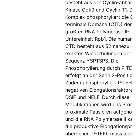
besteht aus der Cyclin-abhäng
Kinase Cdk9 und Cyclin T1. De
Komplex phosphoryliert die C-
terminale Domäne (CTD) der
größten RNA Polymerase II-
Untereinheit Rpb1. Die humane
CTD besteht aus 52 nahezu
exakten Wiederholungen der
Sequenz YSPTSPS. Die
Phosphorylierung durch P-TEF
erfolgt an der Serin 2-Position
Zudem phosphoryliert P-TEFb 
negativen Elongationsfaktoren
DSIF und NELF. Durch diese
Modifikationen wird das Promo
proximale Pausieren aufgehob
und die RNA Polymerase II kan
die produktive Elongationspha
übergehen. P-TEFb muss jedo