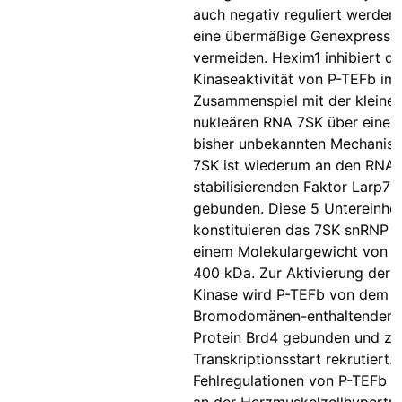
auch negativ reguliert werden
eine übermäßige Genexpressio
vermeiden. Hexim1 inhibiert di
Kinaseaktivität von P-TEFb im
Zusammenspiel mit der kleine
nukleären RNA 7SK über einen
bisher unbekannten Mechanis
7SK ist wiederum an den RNA
stabilisierenden Faktor Larp7
gebunden. Diese 5 Untereinhei
konstituieren das 7SK snRNP m
einem Molekulargewicht von 
400 kDa. Zur Aktivierung der
Kinase wird P-TEFb von dem
Bromodomänen-enthaltenden
Protein Brd4 gebunden und z
Transkriptionsstart rekrutiert.
Fehlregulationen von P-TEFb s