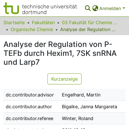
Anmelden
Bereiche & Sammlungen
Startseite
Fakultäten
03 Fakultät für Chemie und Chemische Biologie
Organische Chemie
Analyse der Regulation von P-TEFb durch Hexim1, 7SK snRNA und Larp7
Das gesamte Repositorium
Analyse der Regulation von P-
Statistiken
TEFb durch Hexim1, 7SK snRNA
FAQ
und Larp7
Leitlinien
Kurzanzeige
Zurück zur Startseite
dc.contributor.advisor
Engelhard, Martin
dc.contributor.author
Bigalke, Janna Margareta
dc.contributor.referee
Winter, Roland