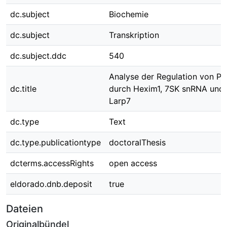
dc.subject
Biochemie
dc.subject
Transkription
dc.subject.ddc
540
Analyse der Regulation von P
dc.title
durch Hexim1, 7SK snRNA und
Larp7
dc.type
Text
dc.type.publicationtype
doctoralThesis
dcterms.accessRights
open access
eldorado.dnb.deposit
true
Dateien
Originalbündel