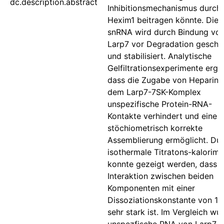
dc.description.abstract
Inhibitionsmechanismus durch
Hexim1 beitragen könnte. Die 
snRNA wird durch Bindung vo
Larp7 vor Degradation geschü
und stabilisiert. Analytische
Gelfiltrationsexperimente erga
dass die Zugabe von Heparin 
dem Larp7-7SK-Komplex
unspezifische Protein-RNA-
Kontakte verhindert und eine
stöchiometrisch korrekte
Assemblierung ermöglicht. Du
isothermale Titratons-kalorime
konnte gezeigt werden, dass d
Interaktion zwischen beiden
Komponenten mit einer
Dissoziationskonstante von 1
sehr stark ist. Im Vergleich wu