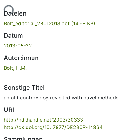
ade...
Dateien
Bolt_editorial_28012013.pdf
(14.68 KB)
Datum
2013-05-22
Autor:innen
Bolt, H.M.
Sonstige Titel
an old controversy revisited with novel methods
URI
http://hdl.handle.net/2003/30333
http://dx.doi.org/10.17877/DE290R-14864
Sammlungen