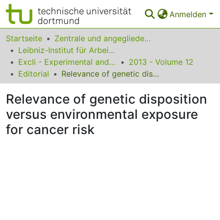
Anmelden
Bereiche & Sammlungen
Startseite
Zentrale und angegliederte Institute
Leibniz-Institut für Arbeitsforschung an der TU Dortmund
Das gesamte Repositorium
Excli - Experimental and Clinical Sciences
2013 - Volume 12
Editorial
Relevance of genetic disposition versus environmental exposure for cancer risk
Statistiken
Relevance of genetic disposition
FAQ
versus environmental exposure
Leitlinien
for cancer risk
Zurück zur Startseite