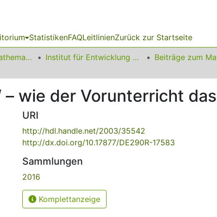
itorium
Statistiken
FAQ
Leitlinien
Zurück zur Startseite
01 Fakultät für Mathematik
Institut für Entwicklung und Erforschung des Mathematikunterrichts
“ – wie der Vorunterricht da
URI
http://hdl.handle.net/2003/35542
http://dx.doi.org/10.17877/DE290R-17583
Sammlungen
2016
Komplettanzeige