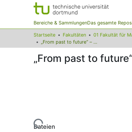
Bereiche & Sammlungen
Das gesamte Repos
Startseite
Fakultäten
„From past to future“ – wie der Vorunterricht das Lernen beschränkt.
„From past to future
Lade...
Dateien