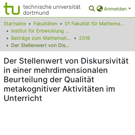
Anmelden
Bereiche & Sammlungen
Startseite
Fakultäten
01 Fakultät für Mathematik
Institut für Entwicklung und Erforschung des Mathematikunterrichts
Das gesamte Repositorium
Beiträge zum Mathematikunterricht
2018
Der Stellenwert von Diskursivität in einer mehrdimensionalen Beurteilung der Qualität metakognitiver Aktivitäten im Unterricht
Statistiken
Der Stellenwert von Diskursivität
FAQ
in einer mehrdimensionalen
Leitlinien
Beurteilung der Qualität
Zurück zur Startseite
metakognitiver Aktivitäten im
Unterricht