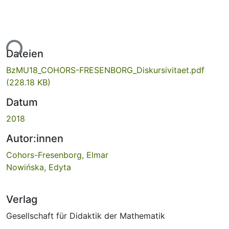
ade...
Dateien
BzMU18_COHORS-FRESENBORG_Diskursivitaet.pdf
(228.18 KB)
Datum
2018
Autor:innen
Cohors-Fresenborg, Elmar
Nowińska, Edyta
Verlag
Gesellschaft für Didaktik der Mathematik