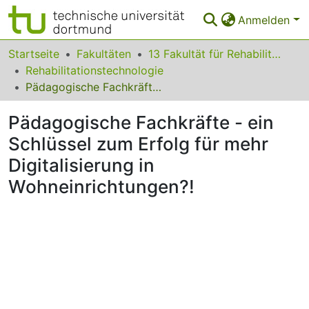
Anmelden
Bereiche & Sammlungen
Startseite
Fakultäten
13 Fakultät für Rehabilitationswissenschaften
Rehabilitationstechnologie
Das gesamte Repositorium
Pädagogische Fachkräfte - ein Schlüssel zum Erfolg für mehr Digitalisierung in Wohneinrichtungen?!
Statistiken
Pädagogische Fachkräfte - ein
FAQ
Schlüssel zum Erfolg für mehr
Digitalisierung in
Leitlinien
Wohneinrichtungen?!
Zurück zur Startseite