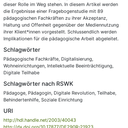
dieser Rolle im Weg stehen. In diesem Artikel werden
die Ergebnisse einer Fragebogenstudie mit 89
pädagogischen Fachkräften zu ihrer Akzeptanz,
Haltung und Offenheit gegenüber der Mediennutzung
ihrer Klient*innen vorgestellt. Schlussendlich werden
Implikationen für die pädagogische Arbeit abgeleitet.
Schlagwörter
Pädagogische Fachkräfte
,
Digitalisierung
,
Wohneinrichtungen
,
Intellektuelle Beeinträchtigung
,
Digitale Teilhabe
Schlagwörter nach RSWK
Pädagoge
,
Pädagogin
,
Digitale Revolution
,
Teilhabe
,
Behindertenhilfe
,
Soziale Einrichtung
URI
http://hdl.handle.net/2003/40043
http://dx.doi.org/10.17877/DE290R-21923