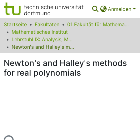
Anmelden
Bereiche & Sammlungen
Startseite
Fakultäten
01 Fakultät für Mathematik
Mathematisches Institut
Das gesamte Repositorium
Lehrstuhl IX: Analysis, Mathematische Physik & Dynamische Systeme
Newton's and Halley's methods for real polynomials
Statistiken
Newton's and Halley's methods
FAQ
for real polynomials
Leitlinien
Zurück zur Startseite
ade...