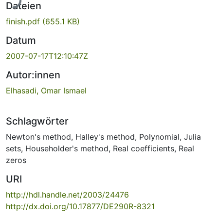
Dateien
finish.pdf
(655.1 KB)
Datum
2007-07-17T12:10:47Z
Autor:innen
Elhasadi, Omar Ismael
Schlagwörter
Newton's method
,
Halley's method
,
Polynomial
,
Julia
sets
,
Householder's method
,
Real coefficients
,
Real
zeros
URI
http://hdl.handle.net/2003/24476
http://dx.doi.org/10.17877/DE290R-8321