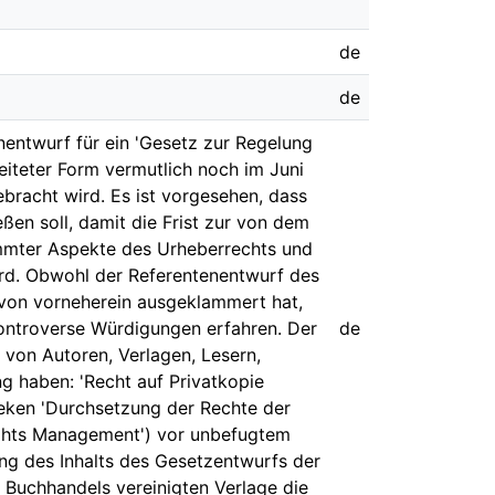
de
de
entwurf für ein 'Gesetz zur Regelung
beiteter Form vermutlich noch im Juni
racht wird. Es ist vorgesehen, dass
en soll, damit die Frist zur von dem
mmter Aspekte des Urheberrechts und
ird. Obwohl der Referentenentwurf des
 von vorneherein ausgeklammert hat,
ontroverse Würdigungen erfahren. Der
de
 von Autoren, Verlagen, Lesern,
g haben: 'Recht auf Privatkopie
heken 'Durchsetzung der Rechte der
ights Management') vor unbefugtem
lung des Inhalts des Gesetzentwurfs der
 Buchhandels vereinigten Verlage die