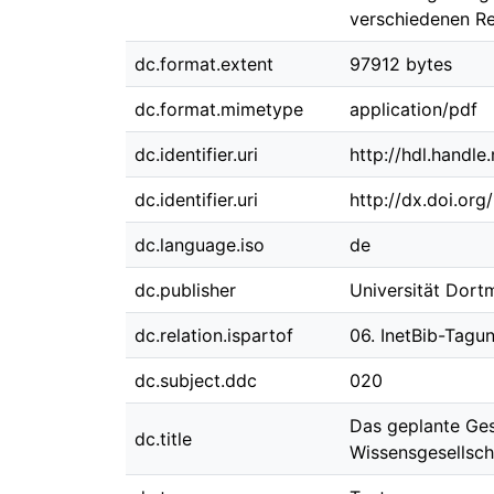
verschiedenen Re
dc.format.extent
97912 bytes
dc.format.mimetype
application/pdf
dc.identifier.uri
http://hdl.handl
dc.identifier.uri
http://dx.doi.or
dc.language.iso
de
dc.publisher
Universität Dor
dc.relation.ispartof
06. InetBib-Tagu
dc.subject.ddc
020
Das geplante Ges
dc.title
Wissensgesellscha