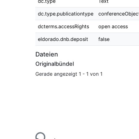
dc.type
Text
dc.type.publicationtype
conferenceObjec
dcterms.accessRights
open access
eldorado.dnb.deposit
false
Dateien
Originalbündel
Gerade angezeigt
1 - 1 von 1
Lade...