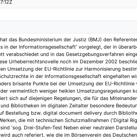
7:12Z
at das Bundesministerium der Justiz (BMJ) den Referenten
 in der Informationsgesellschaft' vorgelegt, der in überar
t verabschiedet und in das Gesetzgebungsverfahren eingeb
ese Urheberrechtsnovelle noch im Dezember 2002 beschließ
en Umsetzung der EU-Richtlinie zur Harmonisierung besti
chutzrechte in der Informationsgesellschaft eingehalten w
ders brisante Punkte bei der Umsetzung der EU-Richtlinie
 der vermeintlich weniger heiklen Umsetzungsregelungen k
ert sich auf diejenigen Regelungen, die für das Miteinander
 und Bibliotheken im digitalen Zeitalter besondere Bedeutun
uf Bestellung bzw. digital document delivery durch Bibliot
 Werken, die mit technischen Schutzmaßnahmen ('Digital R
 sind 'sog. Drei-Stufen-Test Neben einer neutralen Darstel
wird auch referiert, wie die im Börsenverein des Deutschen