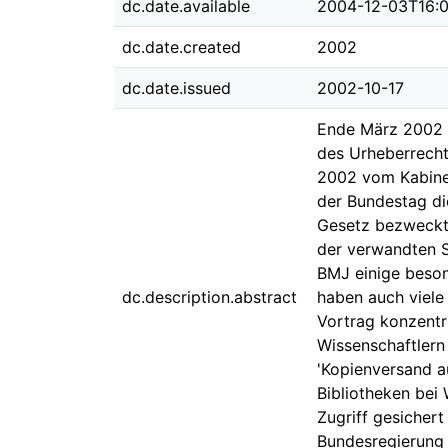
dc.date.available
2004-12-03T16:0
dc.date.created
2002
dc.date.issued
2002-10-17
Ende März 2002 h
des Urheberrechts
2002 vom Kabinet
der Bundestag di
Gesetz bezweckt
der verwandten S
BMJ einige beson
dc.description.abstract
haben auch viele
Vortrag konzentri
Wissenschaftlern
'Kopienversand a
Bibliotheken bei
Zugriff gesichert
Bundesregierung 