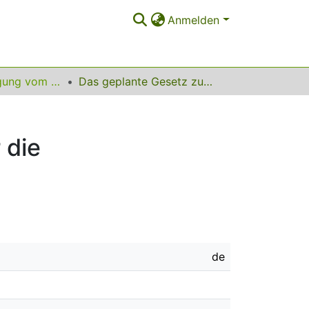
Anmelden
06. InetBib-Tagung vom 18. bis 20. September 2002 in Göttingen
Das geplante Gesetz zum Urheberrecht in der Informationsgesellschaft als Weichenstellung für die Wissensgesellschaft im digitalen Zeitalter
 die
de