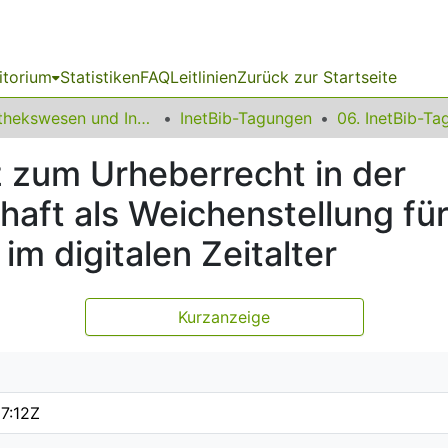
itorium
Statistiken
FAQ
Leitlinien
Zurück zur Startseite
Bibliothekswesen und Information
InetBib-Tagungen
 zum Urheberrecht in der
haft als Weichenstellung für
im digitalen Zeitalter
Kurzanzeige
7:12Z