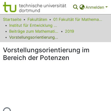
Anmelden
Bereiche & Sammlungen
Startseite
Fakultäten
01 Fakultät für Mathematik
Institut für Entwicklung und Erforschung des Mathematikunterrichts
Das gesamte Repositorium
Beiträge zum Mathematikunterricht
2019
Vorstellungsorientierung im Bereich der Potenzen
Statistiken
Vorstellungsorientierung im
FAQ
Bereich der Potenzen
Leitlinien
Zurück zur Startseite