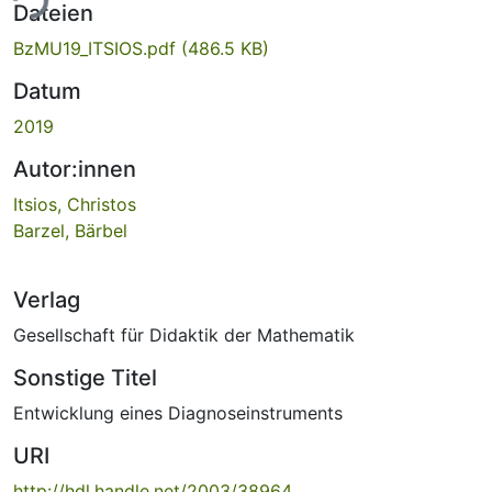
ade...
Dateien
BzMU19_ITSIOS.pdf
(486.5 KB)
Datum
2019
Autor:innen
Itsios, Christos
Barzel, Bärbel
Verlag
Gesellschaft für Didaktik der Mathematik
Sonstige Titel
Entwicklung eines Diagnoseinstruments
URI
http://hdl.handle.net/2003/38964