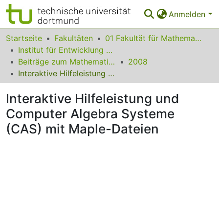
Anmelden
Bereiche & Sammlungen
Startseite
Fakultäten
01 Fakultät für Mathematik
Institut für Entwicklung und Erforschung des Mathematikunterrichts
Das gesamte Repositorium
Beiträge zum Mathematikunterricht
2008
Interaktive Hilfeleistung und Computer Algebra Systeme (CAS) mit Maple-Dateien
Statistiken
Interaktive Hilfeleistung und
FAQ
Computer Algebra Systeme
Leitlinien
(CAS) mit Maple-Dateien
Zurück zur Startseite