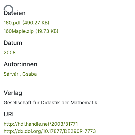
ade...
Dateien
160.pdf
(490.27 KB)
160Maple.zip
(19.73 KB)
Datum
2008
Autor:innen
Sárvári, Csaba
Verlag
Gesellschaft für Didaktik der Mathematik
URI
http://hdl.handle.net/2003/31771
http://dx.doi.org/10.17877/DE290R-7773