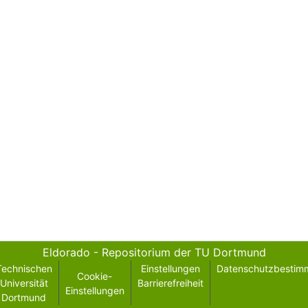
Eldorado - Repositorium der TU Dortmund
Technischen
Einstellungen
Datenschutzbestim
Cookie-
Universität
Barrierefreiheit
Einstellungen
Dortmund