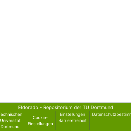
Eldorado - Repositorium der TU Dortmund
Technischen
Einstellungen
Datenschutzbestim
Cookie-
Universität
Barrierefreiheit
Einstellungen
Dortmund