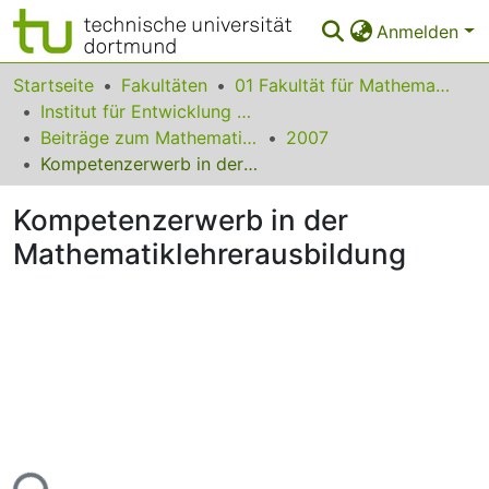
Anmelden
Bereiche & Sammlungen
Startseite
Fakultäten
01 Fakultät für Mathematik
Institut für Entwicklung und Erforschung des Mathematikunterrichts
Das gesamte Repositorium
Beiträge zum Mathematikunterricht
2007
Kompetenzerwerb in der Mathematiklehrerausbildung
Statistiken
Kompetenzerwerb in der
FAQ
Mathematiklehrerausbildung
Leitlinien
Zurück zur Startseite