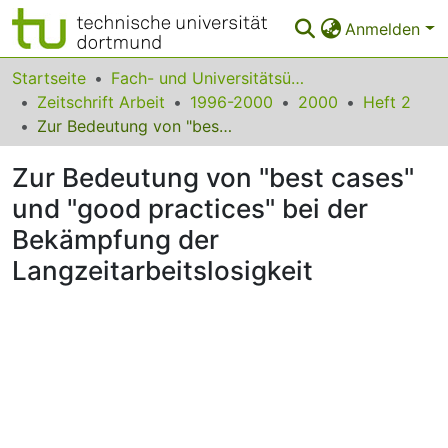
Anmelden
Bereiche & Sammlungen
Startseite
Fach- und Universitätsübergreifendes
Zeitschrift Arbeit
1996-2000
2000
Heft 2
Das gesamte Repositorium
Zur Bedeutung von "best cases" und "good practices" bei der Bekämpfung der Langzeitarbeitslosigkeit
Statistiken
Zur Bedeutung von "best cases"
FAQ
und "good practices" bei der
Bekämpfung der
Leitlinien
Langzeitarbeitslosigkeit
Zurück zur Startseite