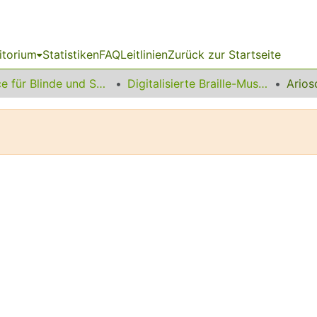
itorium
Statistiken
FAQ
Leitlinien
Zurück zur Startseite
Service für Blinde und Sehbehinderte
Digitalisierte Braille-Musik-Matrizen des VzfB
Arios