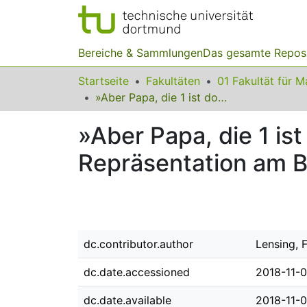
Bereiche & Sammlungen
Das gesamte Repos
Startseite
Fakultäten
»Aber Papa, die 1 ist doch gerade!« – Reflexionen zur Frage der Repräsentation am Beispiel von Zahl- und Funktionsbegriff
»Aber Papa, die 1 is
Repräsentation am Be
dc.contributor.author
Lensing, F
dc.date.accessioned
2018-11-
dc.date.available
2018-11-