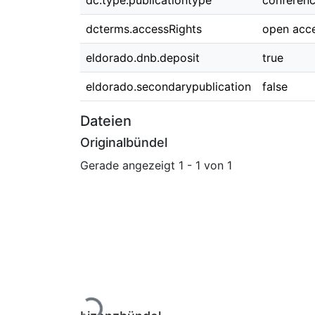
dc.type.publicationtype
conferen
dcterms.accessRights
open acc
eldorado.dnb.deposit
true
eldorado.secondarypublication
false
Dateien
Originalbündel
Gerade angezeigt
1 - 1 von 1
Lade...