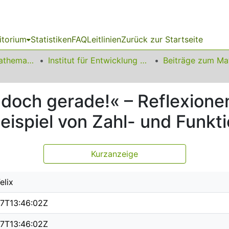
itorium
Statistiken
FAQ
Leitlinien
Zurück zur Startseite
01 Fakultät für Mathematik
Institut für Entwicklung und Erforschung des Mathematikunterrichts
t doch gerade!« – Reflexione
ispiel von Zahl- und Funkti
Kurzanzeige
elix
07T13:46:02Z
07T13:46:02Z