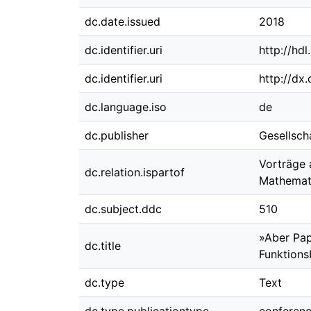
dc.date.issued
2018
dc.identifier.uri
http://hd
dc.identifier.uri
http://dx
dc.language.iso
de
dc.publisher
Gesellsch
Vorträge 
dc.relation.ispartof
Mathemati
dc.subject.ddc
510
»Aber Pap
dc.title
Funktions
dc.type
Text