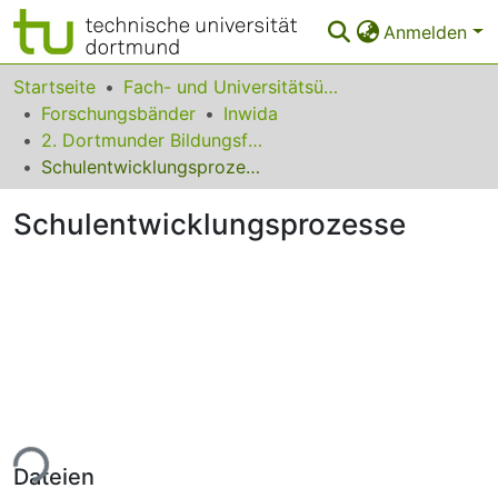
Anmelden
Bereiche & Sammlungen
Startseite
Fach- und Universitätsübergreifendes
Forschungsbänder
Inwida
Das gesamte Repositorium
2. Dortmunder Bildungsforum
Schulentwicklungsprozesse
Statistiken
Schulentwicklungsprozesse
FAQ
Leitlinien
Zurück zur Startseite
ade...
Dateien