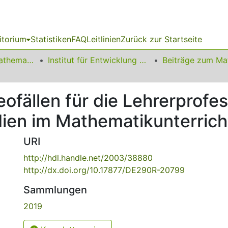
itorium
Statistiken
FAQ
Leitlinien
Zurück zur Startseite
01 Fakultät für Mathematik
Institut für Entwicklung und Erforschung des Mathematikunterrichts
ofällen für die Lehrerprofe
dien im Mathematikunterrich
URI
http://hdl.handle.net/2003/38880
http://dx.doi.org/10.17877/DE290R-20799
Sammlungen
2019