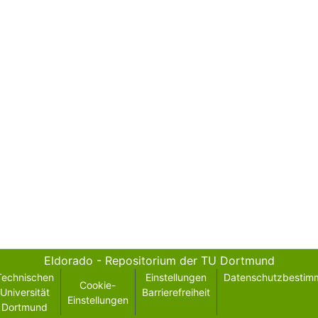
Eldorado - Repositorium der TU Dortmund
Technischen
Einstellungen
Datenschutzbestim
Cookie-
Universität
Barrierefreiheit
Einstellungen
Dortmund