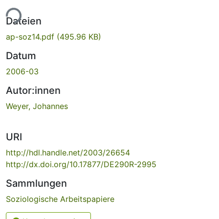
ade...
Dateien
ap-soz14.pdf
(495.96 KB)
Datum
2006-03
Autor:innen
Weyer, Johannes
URI
http://hdl.handle.net/2003/26654
http://dx.doi.org/10.17877/DE290R-2995
Sammlungen
Soziologische Arbeitspapiere