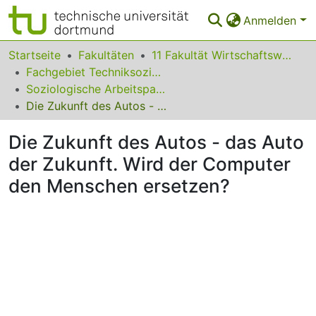
Anmelden
Bereiche & Sammlungen
Startseite
Fakultäten
11 Fakultät Wirtschaftswissenschaften
Fachgebiet Techniksoziologie
Das gesamte Repositorium
Soziologische Arbeitspapiere
Die Zukunft des Autos - das Auto der Zukunft. Wird der Computer den Menschen ersetzen?
Statistiken
Die Zukunft des Autos - das Auto
FAQ
der Zukunft. Wird der Computer
Leitlinien
den Menschen ersetzen?
Zurück zur Startseite